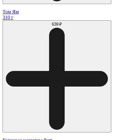
Том Ям
310 г
639 ₽